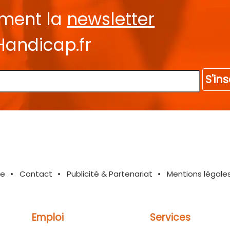
ement la
newsletter
Handicap.fr
S'ins
te
Contact
Publicité & Partenariat
Mentions légale
Emploi
Services