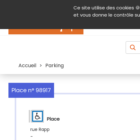
Panneau de gestion des cookies
Ce site utilise des cookies 🍪
Contenu
Aide et accessibilité
Menu pr
et vous donne le contrôle su
Actualités
Accueil
>
Parking
Place n° 98917
Place
rue Rapp
-