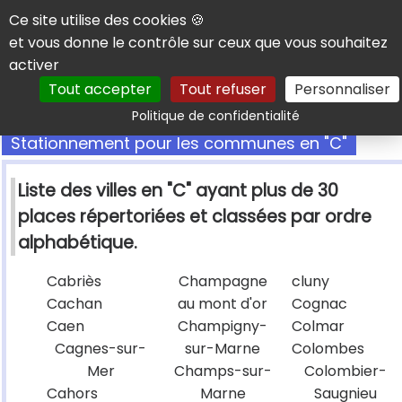
Panneau de gestion des cookies
Ce site utilise des cookies 🍪
et vous donne le contrôle sur ceux que vous souhaitez
activer
Tout accepter
Tout refuser
Personnaliser
Rechercher
Politique de confidentialité
Stationnement pour les communes en "C"
Liste des villes en "C" ayant plus de 30
places répertoriées et classées par ordre
alphabétique.
Cabriès
Champagne
cluny
Cachan
au mont d'or
Cognac
Caen
Champigny-
Colmar
Cagnes-sur-
sur-Marne
Colombes
Mer
Champs-sur-
Colombier-
Cahors
Marne
Saugnieu