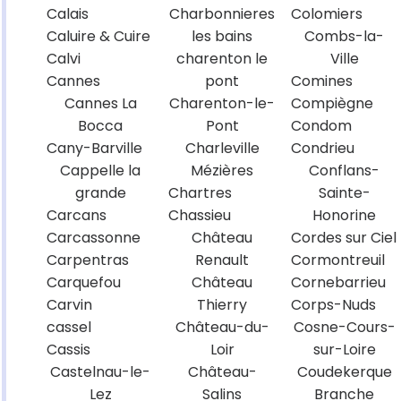
Calais
Charbonnieres
Colomiers
Caluire & Cuire
les bains
Combs-la-
Calvi
charenton le
Ville
Cannes
pont
Comines
Cannes La
Charenton-le-
Compiègne
Bocca
Pont
Condom
Cany-Barville
Charleville
Condrieu
Cappelle la
Mézières
Conflans-
grande
Chartres
Sainte-
Carcans
Chassieu
Honorine
Carcassonne
Château
Cordes sur Ciel
Carpentras
Renault
Cormontreuil
Carquefou
Château
Cornebarrieu
Carvin
Thierry
Corps-Nuds
cassel
Château-du-
Cosne-Cours-
Cassis
Loir
sur-Loire
Castelnau-le-
Château-
Coudekerque
Lez
Salins
Branche