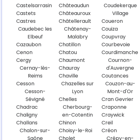
Castelsarrasin
Châteaudun
Coudekerque
Castets
Châteauroux
Village
Castres
Châtellerault
Coueron
Caudebec les
Châtenay-
Couiza
Elbeuf
Malabry
Coupvray
Cazaubon
Chatillon
Courbevoie
Cenon
Chatou
Courdimanche
Cergy
Chaumont
Cournon-
Cernay-lès-
Chauray
d'Auvergne
Reims
Chaville
Coutances
Cesson
Chazelles sur
Couzon-au-
Cesson-
Lyon
Mont-d'Or
Sévigné
Chelles
Cran Gevrier
Chadrac
Cherbourg-
Craponne
Chaligny
en-Cotentin
Craywick
Challans
Chinon
Creil
Chalon-sur-
Choisy-le-Roi
Créon
Saône
Cholet
Crépy-en-