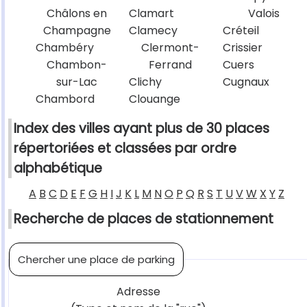
Châlons en
Clamart
Valois
Champagne
Clamecy
Créteil
Chambéry
Clermont-
Crissier
Chambon-
Ferrand
Cuers
sur-Lac
Clichy
Cugnaux
Chambord
Clouange
Index des villes ayant plus de 30 places
répertoriées et classées par ordre
alphabétique
A
B
C
D
E
F
G
H
I
J
K
L
M
N
O
P
Q
R
S
T
U
V
W
X
Y
Z
Recherche de places de stationnement
Chercher une place de parking
Adresse