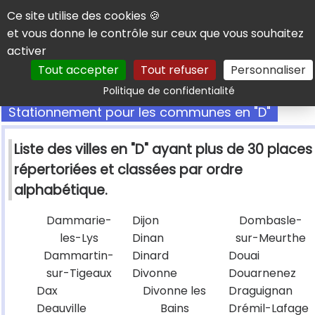
Panneau de gestion des cookies
Ce site utilise des cookies 🍪
et vous donne le contrôle sur ceux que vous souhaitez
activer
Tout accepter
Tout refuser
Personnaliser
Rechercher
Politique de confidentialité
Stationnement pour les communes en "D"
Liste des villes en "D" ayant plus de 30 places
répertoriées et classées par ordre
alphabétique.
Dammarie-
Dijon
Dombasle-
les-Lys
Dinan
sur-Meurthe
Dammartin-
Dinard
Douai
sur-Tigeaux
Divonne
Douarnenez
Dax
Divonne les
Draguignan
Deauville
Bains
Drémil-Lafage