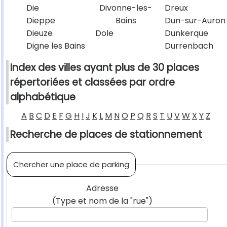
Die
Divonne-les-
Dreux
Dieppe
Bains
Dun-sur-Auron
Dieuze
Dole
Dunkerque
Digne les Bains
Durrenbach
Index des villes ayant plus de 30 places
répertoriées et classées par ordre
alphabétique
A
B
C
D
E
F
G
H
I
J
K
L
M
N
O
P
Q
R
S
T
U
V
W
X
Y
Z
Recherche de places de stationnement
Chercher une place de parking
Adresse
(Type et nom de la "rue")