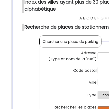
Index des villes ayant plus de 30 pla
alphabétique
A
B
C
D
E
F
G
H
Recherche de places de stationnem
Chercher une place de parking
Adresse
(Type et nom de la "rue")
Code postal
Ville
Type
Rechercher les places