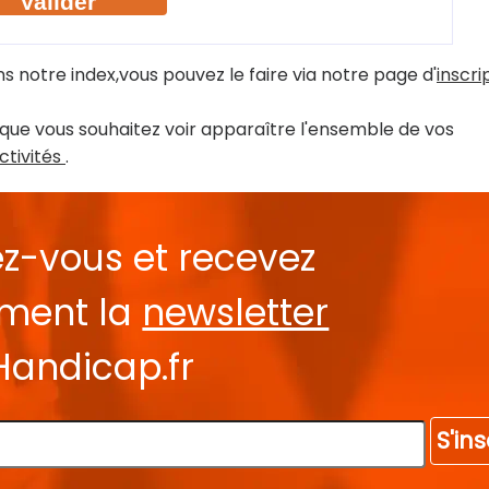
s notre index,vous pouvez le faire via notre page d'
inscri
que vous souhaitez voir apparaître l'ensemble de vos
ctivités
.
ez-vous et recevez
ement la
newsletter
Handicap.fr
S'ins