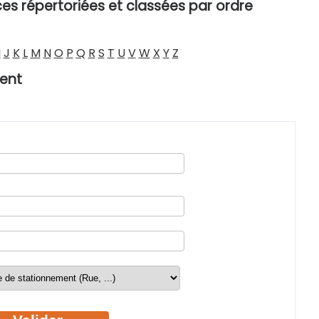
ces répertoriées et classées par ordre
I
J
K
L
M
N
O
P
Q
R
S
T
U
V
W
X
Y
Z
ent