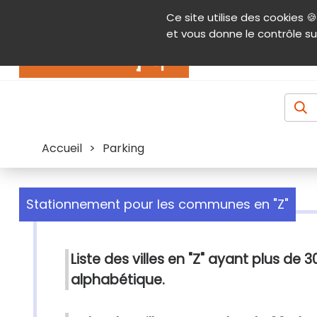
Panneau de gestion des cookies
Ce site utilise des cookies 🍪
Contenu
Aide et accessibilité
Menu pr
et vous donne le contrôle su
Actualités
Accueil
>
Parking
Stationnement pour les communes en "Z"
Liste des villes en "Z" ayant plus de
alphabétique.