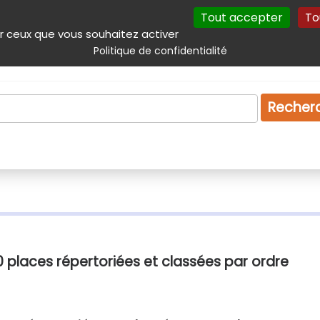
Tout accepter
To
incipal
Navigation complémentaire
Autres services
Plan du site
r ceux que vous souhaitez activer
Politique de confidentialité
Produits & services
Emploi
Droit
Tourism
Recher
 30 places répertoriées et classées par ordre