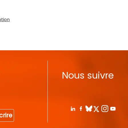
ption
Nous suivre
crire